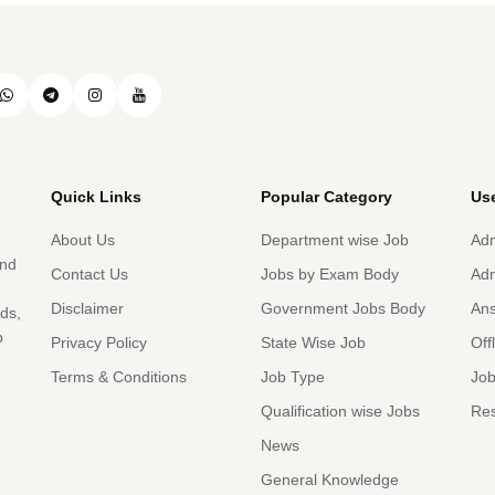
Quick Links
Popular Category
Use
About Us
Department wise Job
Adm
and
Contact Us
Jobs by Exam Body
Adm
Disclaimer
Government Jobs Body
An
rds,
b
Privacy Policy
State Wise Job
Off
Terms & Conditions
Job Type
Job
Qualification wise Jobs
Res
News
General Knowledge