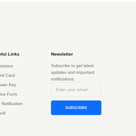
ful Links
Newsletter
Subscribe to get latest
ission
updates and important
it Card
notifications.
swer Key
line Form
 Notification
SUBSCRIBE
ult