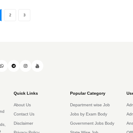
2
3
Quick Links
Popular Category
Use
About Us
Department wise Job
Adm
and
Contact Us
Jobs by Exam Body
Adm
Disclaimer
Government Jobs Body
An
rds,
b
Privacy Policy
State Wise Job
Off