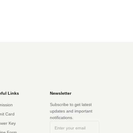
ful Links
Newsletter
Subscribe to get latest
ission
updates and important
it Card
notifications.
swer Key
line Form